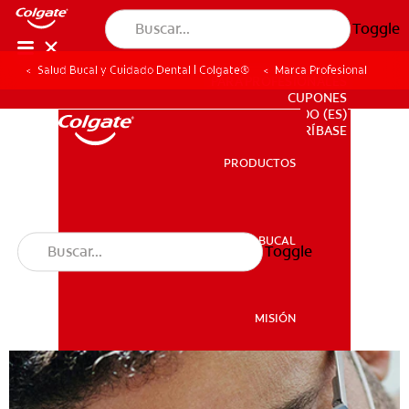
Toggle
Salud Bucal y Cuidado Dental | Colgate®
Marca Profesional
PARA PROFESIONALES
CUPONES
DO (ES)
SUSCRÍBASE
PRODUCTOS
PRODUCTOS
SALUD BUCAL
Toggle
SALUD BUCAL
MISIÓN
CHEQUEO DE SALUD BUCAL
MISIÓN
SELECCIÓN DE PRODUCTOS