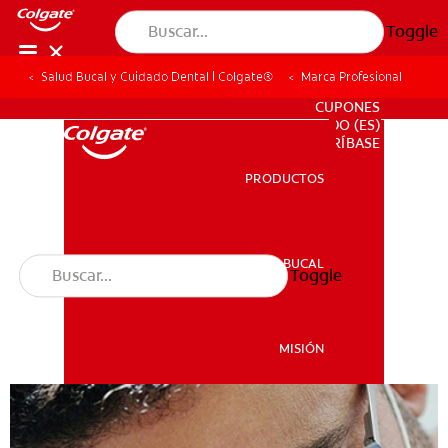
Toggle
Salud Bucal y Cuidado Dental | Colgate®
Marca Profesional
PARA PROFESIONALES
CUPONES
DO (ES)
SUSCRÍBASE
PRODUCTOS
PRODUCTOS
SALUD BUCAL
Toggle
SALUD BUCAL
MISIÓN
CHEQUEO DE SALUD BUCAL
MISIÓN
SELECCIÓN DE PRODUCTOS