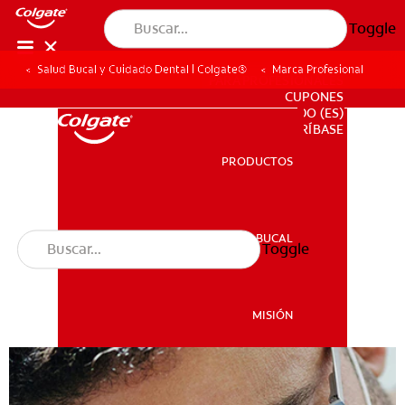
Toggle
Salud Bucal y Cuidado Dental | Colgate®
Marca Profesional
PARA PROFESIONALES
CUPONES
DO (ES)
SUSCRÍBASE
PRODUCTOS
PRODUCTOS
SALUD BUCAL
Toggle
SALUD BUCAL
MISIÓN
CHEQUEO DE SALUD BUCAL
MISIÓN
SELECCIÓN DE PRODUCTOS