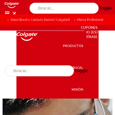
Toggle
Salud Bucal y Cuidado Dental | Colgate®
Marca Profesional
PARA PROFESIONALES
CUPONES
DO (ES)
SUSCRÍBASE
PRODUCTOS
PRODUCTOS
SALUD BUCAL
Toggle
SALUD BUCAL
MISIÓN
CHEQUEO DE SALUD BUCAL
MISIÓN
SELECCIÓN DE PRODUCTOS